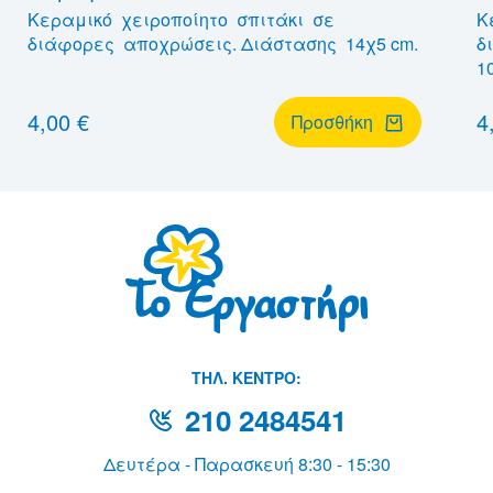
Κεραμικό χειροποίητο σπιτάκι σε
Κ
διάφορες αποχρώσεις. Διάστασης 14χ5 cm.
δ
1
4,00 €
4
Προσθήκη
THΛ. ΚΕΝΤΡΟ:
210 2484541
Δευτέρα - Παρασκευή 8:30 - 15:30