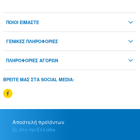
ΠΟΙΟΙ ΕΙΜΑΣΤΕ
Το Εργαστήρι - Λίλιαν Βουδούρη
ΓΕΝΙΚΕΣ ΠΛΗΡΟΦΟΡΙΕΣ
Blog
Όροι & Προϋποθέσεις
Επικοινωνία
ΠΛΗΡΟΦΟΡΙΕΣ ΑΓΟΡΩΝ
Προσωπικά Δεδομένα
Τρόποι Παραγγελίας
Πολιτική cookies
ΒΡΕΙΤΕ ΜΑΣ ΣΤΑ SOCIAL MEDIA:
Τρόποι Αποστολής
Τρόποι Πληρωμής
Πολιτική Επιστροφών
Αποστολή προϊόντων
Σε όλη την Ελλάδα