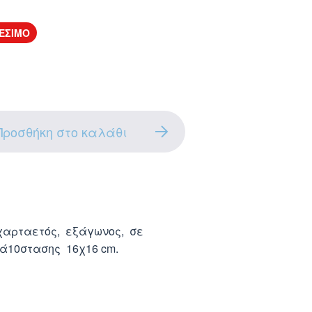
ΕΣΙΜΟ
Προσθήκη στο καλάθι
χαρταετός, εξάγωνος, σε
ά10στασης 16χ16 cm.