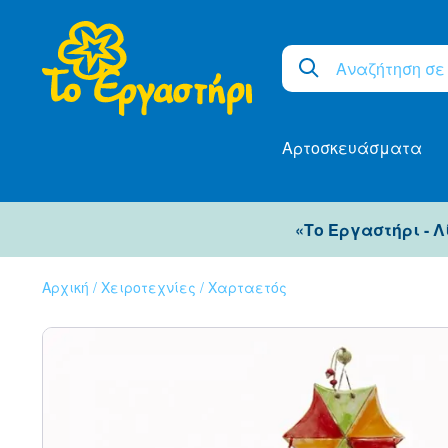
Αρτοσκευάσματα
«Το Εργαστήρι - 
Αρχική
/
Χειροτεχνίες
/
Χαρταετός