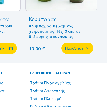
όρτα
Κουμπαράς
σπιτάκι
Κουμπαράς κεραμικός
ις.
χειροποίητος 16χ13 cm, σε
διάφορες αποχρώσεις.
10,00 €
ήκη
Προσθήκη
ΕΣ
ΠΛΗΡΟΦΟΡΙΕΣ ΑΓΟΡΩΝ
ις
Τρόποι Παραγγελίας
να
Τρόποι Αποστολής
Τρόποι Πληρωμής
Πολιτική Επιστροφών