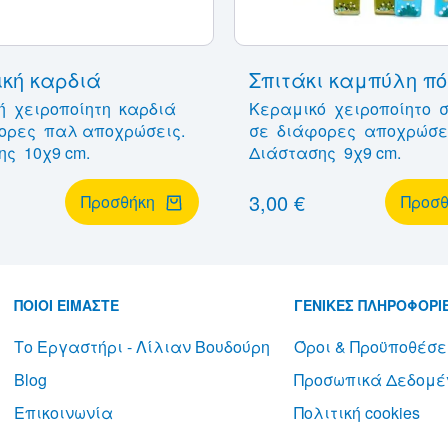
κή καρδιά
Σπιτάκι καμπύλη π
ή χειροποίητη καρδιά
Κεραμικό χειροποίητο 
ορες παλ αποχρώσεις.
σε διάφορες αποχρώσε
ης 10χ9 cm.
Διάστασης 9χ9 cm.
3,00 €
Προσθήκη
Προσθ
ΠΟΙΟΙ ΕΙΜΑΣΤΕ
ΓΕΝΙΚΕΣ ΠΛΗΡΟΦΟΡΙ
Το Εργαστήρι - Λίλιαν Βουδούρη
Όροι & Προϋποθέσε
Blog
Προσωπικά Δεδομέ
Επικοινωνία
Πολιτική cookies