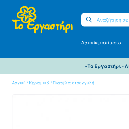
Αρτοσκευάσματα
«Το Εργαστήρι - 
Αρχική
/
Κεραμικά
/
Πιατέλα στρογγυλή