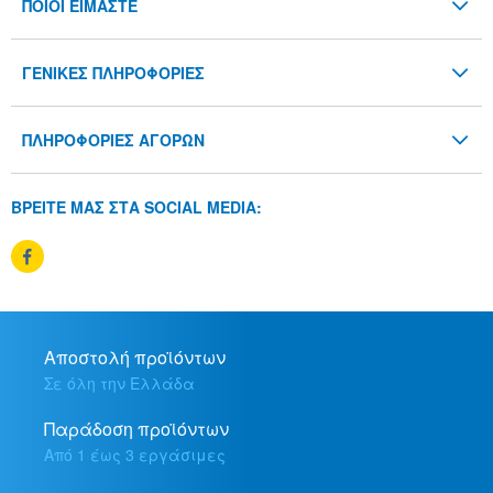
ΠΟΙΟΙ ΕΙΜΑΣΤΕ
Το Εργαστήρι - Λίλιαν Βουδούρη
ΓΕΝΙΚΕΣ ΠΛΗΡΟΦΟΡΙΕΣ
Blog
Όροι & Προϋποθέσεις
Επικοινωνία
ΠΛΗΡΟΦΟΡΙΕΣ ΑΓΟΡΩΝ
Προσωπικά Δεδομένα
Τρόποι Παραγγελίας
Πολιτική cookies
ΒΡΕΙΤΕ ΜΑΣ ΣΤΑ SOCIAL MEDIA:
Τρόποι Αποστολής
Τρόποι Πληρωμής
Πολιτική Επιστροφών
Αποστολή προϊόντων
Σε όλη την Ελλάδα
Παράδοση προϊόντων
Από 1 έως 3 εργάσιμες