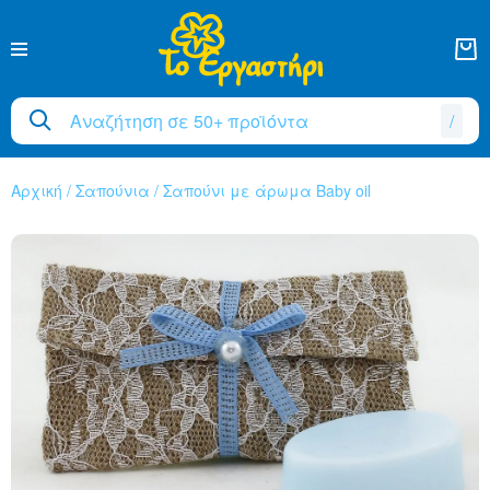
/
Αρχική
/
Σαπούνια
/
Σαπούνι με άρωμα Baby oil